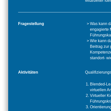
Mitarbeiter ide
Fragestellung
Was kann d
engagierte 
Führungskar
Wie kann d
Beitrag zur 
Kompetenze
standort- wi
Aktivitäten
Qualifizierung
Blended-Le
virtuellen A
Virtueller K
Führungskrä
Orientierun