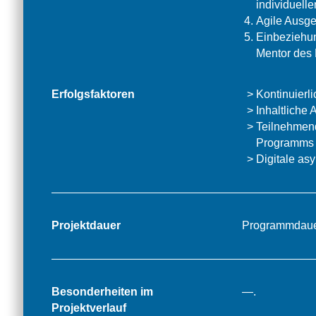
individuell
Agile Ausge
Einbeziehun
Mentor des
Erfolgsfaktoren
Kontinuier
Inhaltliche
Teilnehmend
Programms
Digitale as
Projektdauer
Programmdaue
Besonderheiten im
—.
Projektverlauf