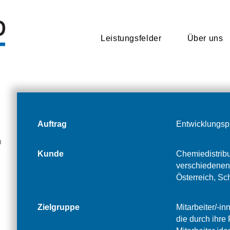
Leistungsfelder
Leistungsfelder
Über uns
Über uns
Auftrag
Entwicklungspr
n
Kunde
Chemiedistribu
verschiedenen
Österreich, Sc
Zielgruppe
Mitarbeiter/-i
die durch ihre 